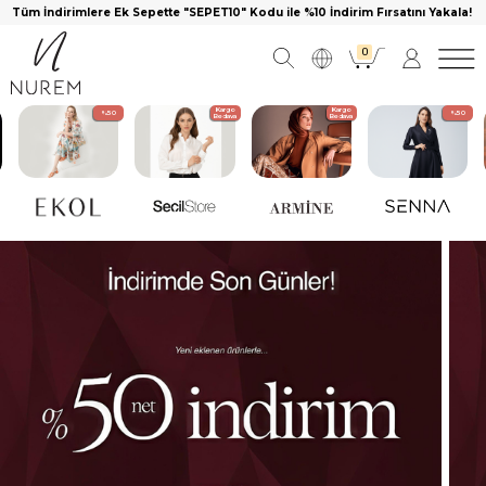
Tüm İndirimlere Ek Sepette "SEPET10" Kodu ile %10 İndirim Fırsatını Yakala!
0
Kargo
YENİ
Bedava
Kargo
Kargo
%50
%50
Bedava
Bedava