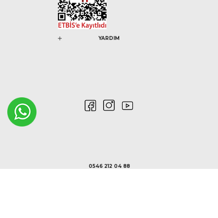
YARDIM
0546 212 04 88
Gizlilik ve Güvenlik
Kişisel Verilerin Korunması
©2020 Nurem. Her Hakkı Saklıdır
Yasal Haklar