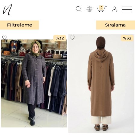
0
Filtreleme
Sıralama
%32
%32