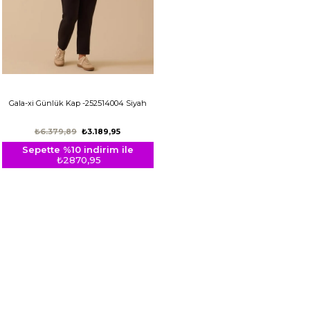
Gala-xi Günlük Kap -252514004 Siyah
₺6.379,89
₺3.189,95
Sepette %10 indirim ile
₺2870,95