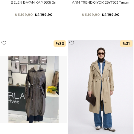
BELEN BAYAN KAP 8606 Gri
ARM TREND GİYÇIK 26YT503 Tarçın
₺6.199,90
₺4.199,90
₺6.199,90
₺4.199,90
%30
%31