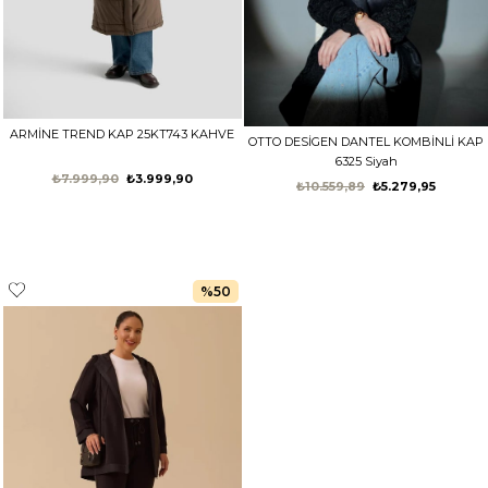
ARMİNE TREND KAP 25KT743 KAHVE
OTTO DESİGEN DANTEL KOMBİNLİ KAP
6325 Siyah
₺7.999,90
₺3.999,90
₺10.559,89
₺5.279,95
%50