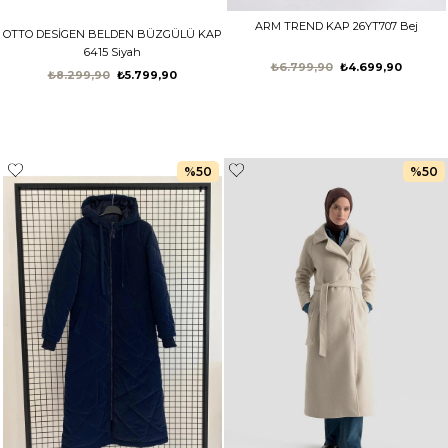
ARM TREND KAP 26YT707 Bej
OTTO DESİGEN BELDEN BÜZGÜLÜ KAP
6415 Siyah
₺6.799,90
₺4.699,90
₺8.299,90
₺5.799,90
%50
%50