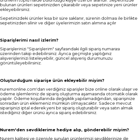
ürünlerin toplu halde bulunduğu kişiye özel bir alandır. Sepetinizde
bulunan ürünleri sepetinizden çıkarabilir veya sepetinize yeni ürünler
ekleyebilirsiniz.
Sepetinizdeki ürünler kısa bir süre saklanır, sürenin dolması ile birlikte
sepetinizden silinir ve diğer üyelerimizin satın alımına açılır
Siparişlerimi nasıl izlerim?
Siparişlerinizi "Siparişlerim" sayfasındaki ilgili sipariş numarası
üzerinden takip edebilirsiniz. Ayrıca geçmişte yaptığınız
alışverişlerinizi listeleyebilir, güncel alışveriş durumunuzu
görüntüleyebilirsiniz.
Oluşturduğum siparişe ürün ekleyebilir miyim?
nuremonline.com'dan verdiğiniz siparişler bize online olarak ulaşır ve
ödeme işlemleriniz de sipariş oluşturma aşamasında otomatik olarak
yapılır. Ödeme koşullarında değişiklik yapılamadığından, siparişinize
sonradan ürün eklemeniz mümkün olmayacaktır. Sadece mevcut
siparişinizi iptal ederek yeni bir sipariş oluşturabilir veya satın almak
istediğiniz diğer ürünü ayrıca sipariş edebilirsiniz.
Nurem'den sevdiklerime hediye alıp, gönderebilir miyim?
Nurem kalitesi ve özeniyle sunulan ürünlerimizi sevdiklerinize de