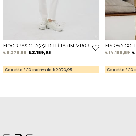
MOODBASİC TAŞ ŞERİTLİ TAKIM MB08.305 Ekru
₺6.379,89
₺3.189,95
₺14.189,89
₺
Sepette %10 indirim ile
₺2870,95
Sepette %10 in