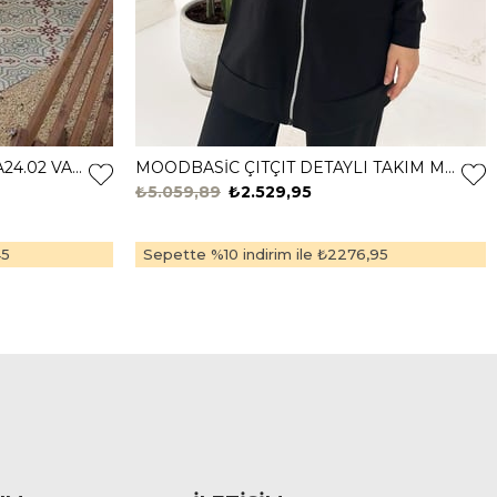
MARWA GÜPÜRLÜ TAKIM MA24.02 VANİLYA
MOODBASİC ÇITÇIT DETAYLI TAKIM MM24.0239 Siyah
₺5.059,89
₺2.529,95
45
Sepette %10 indirim ile
₺2276,95