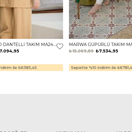
MARWA GOLD DANTELLİ TAKIM MA24.22 Latte
7.094,95
₺15.069,89
₺7.534,95
dirim ile
₺6385,45
Sepette %10 indirim ile
₺6781,