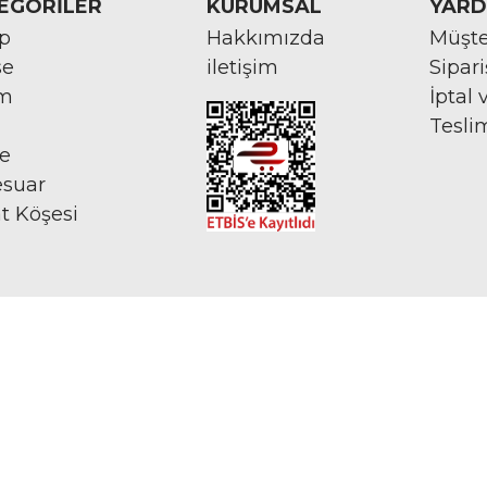
EGORİLER
KURUMSAL
YARD
rp
Hakkımızda
Müşte
se
iletişim
Sipar
im
İptal 
Tesli
ye
esuar
at Köşesi
İNTERNETTE GÜVENLİ ALIŞVERİŞ