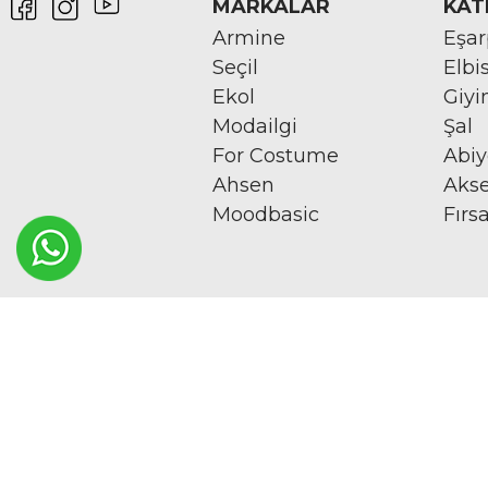
MARKALAR
KAT
Armine
Eşa
Seçil
Elbi
Ekol
Giy
Modailgi
Şal
For Costume
Abi
Ahsen
Aks
Moodbasic
Fırs