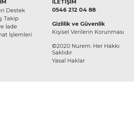
IM
İLETİŞİM
0546 212 04 88
ri Destek
iş Takip
Gizlilik ve Güvenlik
ve İade
Kişisel Verilerin Korunması
mat İşlemleri
©2020 Nurem. Her Hakkı
Saklıdır
Yasal Haklar