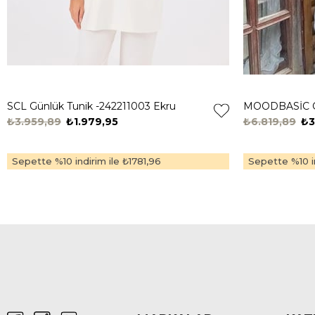
SCL Günlük Tunik -242211003 Ekru
₺3.959,89
₺1.979,95
₺6.819,89
₺3
Sepette %10 indirim ile
₺1781,96
Sepette %10 in