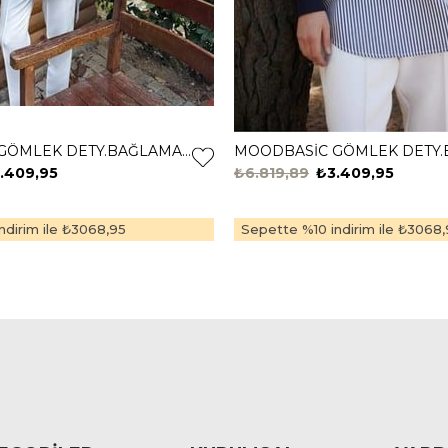
MOODBASİC GÖMLEK DETY.BAĞLAMALI TUNİK MB21.322 ÇAĞLA
.409,95
₺6.819,89
₺3.409,95
dirim ile
₺3068,95
Sepette %10 indirim ile
₺3068,