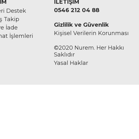
IM
İLETİŞİM
0546 212 04 88
ri Destek
iş Takip
Gizlilik ve Güvenlik
ve İade
Kişisel Verilerin Korunması
mat İşlemleri
©2020 Nurem. Her Hakkı
Saklıdır
Yasal Haklar