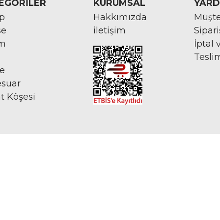
EGORİLER
KURUMSAL
YARD
rp
Hakkımızda
Müşte
se
iletişim
Sipar
im
İptal 
Tesli
ye
esuar
at Köşesi
İNTERNETTE GÜVENLİ ALIŞVERİŞ