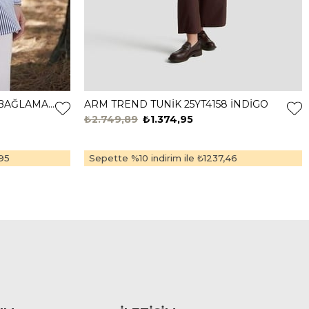
MOODBASİC GÖMLEK DETY.BAĞLAMALI TUNİK MB21.322 Lacivert
ARM TREND TUNİK 25YT4158 İNDİGO
₺2.749,89
₺1.374,95
95
Sepette %10 indirim ile
₺1237,46