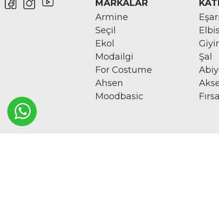
MARKALAR
KAT
Armine
Eşa
Seçil
Elbi
Ekol
Giy
Modailgi
Şal
For Costume
Abi
Ahsen
Aks
Moodbasic
Fırs