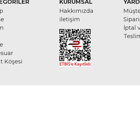
EGORİLER
KURUMSAL
YARD
rp
Hakkımızda
Müşte
se
iletişim
Sipar
im
İptal 
Tesli
ye
esuar
at Köşesi
İNTERNETTE GÜVENLİ ALIŞVERİŞ