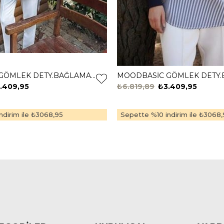
MOODBASİC GÖMLEK DETY.BAĞLAMALI TUNİK MB21.322 ÇAĞLA
.409,95
₺6.819,89
₺3.409,95
dirim ile
₺3068,95
Sepette %10 indirim ile
₺3068,