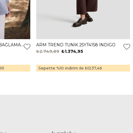
MOODBASİC GÖMLEK DETY.BAĞLAMALI TUNİK MB21.322 Lacivert
ARM TREND TUNİK 25YT4158 İNDİGO
₺2.749,89
₺1.374,95
95
Sepette %10 indirim ile
₺1237,46