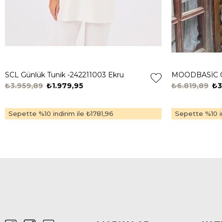
SCL Günlük Tunik -242211003 Ekru
₺3.959,89
₺1.979,95
₺6.819,89
₺3
Sepette %10 indirim ile
₺1781,96
Sepette %10 in