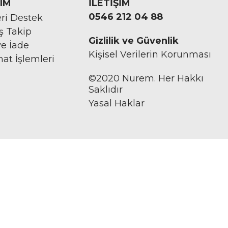
IM
İLETİŞİM
0546 212 04 88
ri Destek
iş Takip
Gizlilik ve Güvenlik
ve İade
Kişisel Verilerin Korunması
mat İşlemleri
©2020 Nurem. Her Hakkı
Saklıdır
Yasal Haklar