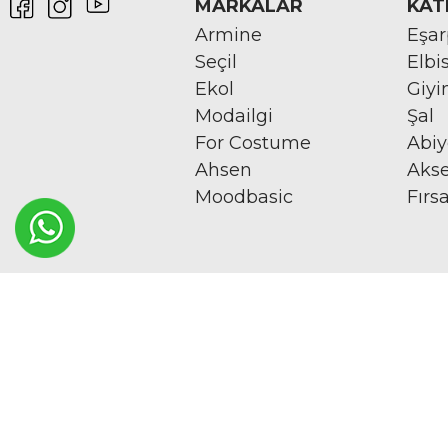
MARKALAR
KAT
Armine
Eşa
Seçil
Elbi
Ekol
Giy
Modailgi
Şal
For Costume
Abi
Ahsen
Aks
Moodbasic
Fırs