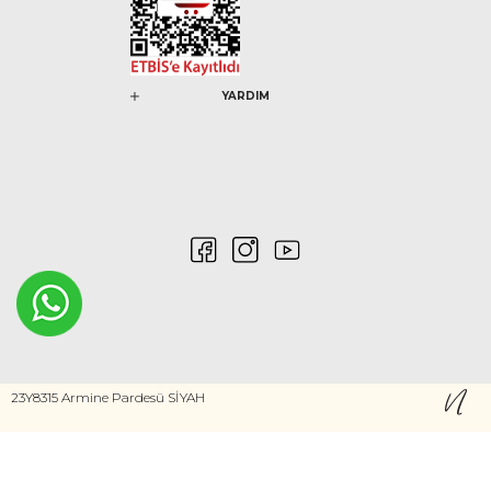
YARDIM
0546 212 04 88
23Y8315 Armine Pardesü SİYAH
Gizlilik ve Güvenlik
Kişisel Verilerin Korunması
©2020 Nurem. Her Hakkı Saklıdır
Yasal Haklar