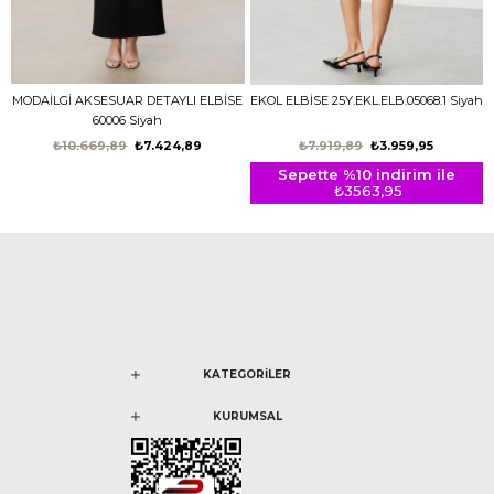
MODAİLGİ AKSESUAR DETAYLI ELBİSE
EKOL ELBİSE 25Y.EKL.ELB.05068.1 Siyah
60006 Siyah
₺10.669,89
₺7.424,89
₺7.919,89
₺3.959,95
Sepette %10 indirim ile
₺3563,95
KATEGORİLER
KURUMSAL