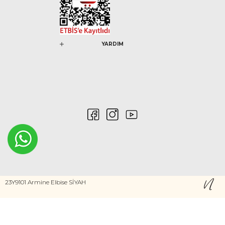
YARDIM
0546 212 04 88
23Y9101 Armine Elbise SİYAH
Gizlilik ve Güvenlik
Kişisel Verilerin Korunması
©2020 Nurem. Her Hakkı Saklıdır
Yasal Haklar