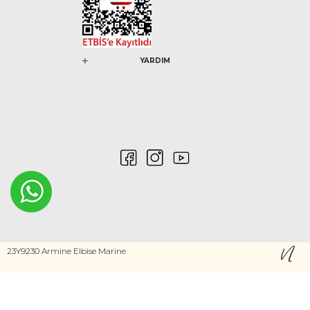
YARDIM
0546 212 04 88
23Y9230 Armine Elbise Marine
Gizlilik ve Güvenlik
Kişisel Verilerin Korunması
©2020 Nurem. Her Hakkı Saklıdır
Yasal Haklar