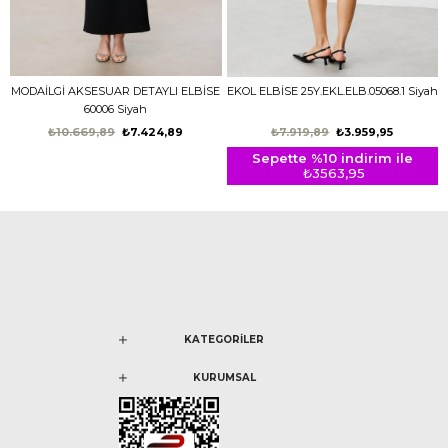
MODAİLGİ AKSESUAR DETAYLI ELBİSE
EKOL ELBİSE 25Y.EKL.ELB.05068.1 Siyah
60006 Siyah
₺10.669,89
₺7.424,89
₺7.919,89
₺3.959,95
Sepette %10 indirim ile
₺3563,95
KATEGORİLER
KURUMSAL