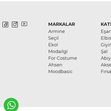
MARKALAR
KAT
Armine
Eşa
Seçil
Elbi
Ekol
Giy
Modailgi
Şal
For Costume
Abi
Ahsen
Aks
Moodbasic
Fırs