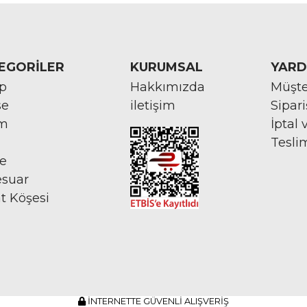
EGORİLER
KURUMSAL
YARD
rp
Hakkımızda
Müşte
se
iletişim
Sipar
im
İptal 
Tesli
ye
esuar
at Köşesi
İNTERNETTE GÜVENLİ ALIŞVERİŞ