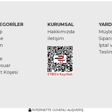
EGORİLER
KURUMSAL
YARD
rp
Hakkımızda
Müşte
se
iletişim
Sipar
im
İptal 
Tesli
ye
esuar
at Köşesi
İNTERNETTE GÜVENLİ ALIŞVERİŞ