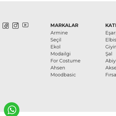
MARKALAR
KAT
Armine
Eşa
Seçil
Elbi
Ekol
Giy
Modailgi
Şal
For Costume
Abi
Ahsen
Aks
Moodbasic
Fırs