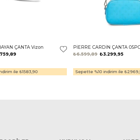
BAYAN ÇANTA Vizon
.759,89
₺6.599,89
₺3.299,95
dirim ile
₺1583,90
Sepette %10 indirim ile
₺2969,