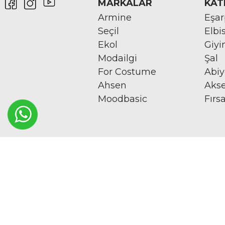
MARKALAR
KAT
Armine
Eşa
Seçil
Elbi
Ekol
Giy
Modailgi
Şal
For Costume
Abi
Ahsen
Aks
Moodbasic
Fırs