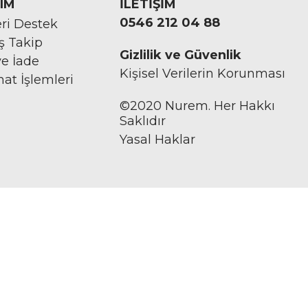
IM
İLETİŞİM
0546 212 04 88
ri Destek
iş Takip
Gizlilik ve Güvenlik
ve İade
Kişisel Verilerin Korunması
mat İşlemleri
©2020 Nurem. Her Hakkı
Saklıdır
Yasal Haklar