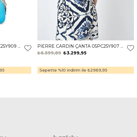
PİERRE CARDİN ÇANTA 05PC25Y909 Mavi
PİERRE CARDİN ÇANTA 05PC25Y907 MERCAN
₺6.599,89
₺3.299,95
95
Sepette %10 indirim ile
₺2969,95