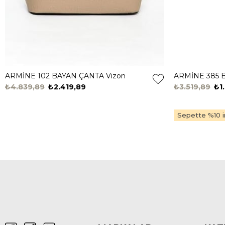
ARMİNE 102 BAYAN ÇANTA Vizon
ARMİNE 385 
₺4.839,89
₺2.419,89
₺3.519,89
₺1
Sepette %10 in