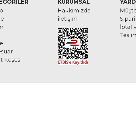
EGORİLER
KURUMSAL
YARD
rp
Hakkımızda
Müşte
se
iletişim
Sipar
im
İptal 
Tesli
ye
esuar
at Köşesi
İNTERNETTE GÜVENLİ ALIŞVERİŞ