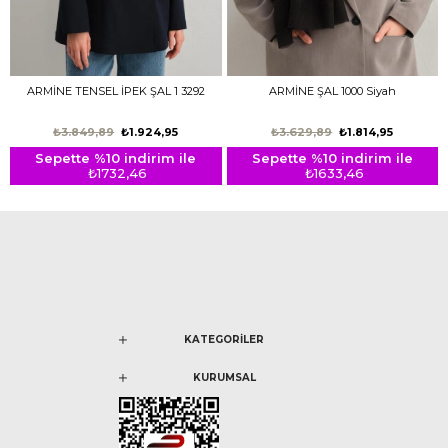
ARMİNE TENSEL İPEK ŞAL 1 3292
ARMİNE ŞAL 1000 Siyah
₺3.849,89
₺1.924,95
₺3.629,89
₺1.814,95
Sepette %10 indirim ile
Sepette %10 indirim ile
₺1732,46
₺1633,46
KATEGORİLER
KURUMSAL