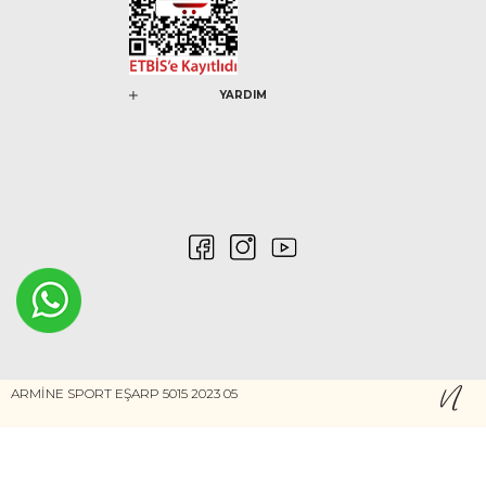
YARDIM
0546 212 04 88
ARMİNE SPORT EŞARP 5015 2023 05
Gizlilik ve Güvenlik
Kişisel Verilerin Korunması
©2020 Nurem. Her Hakkı Saklıdır
Yasal Haklar