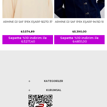
ARMİNE DJ SAF İPEK EŞARP 9227D 37
ARMİNE DJ SAF İPEK EŞARP 9415D 10
₺3.574,89
₺5.390,00
Sepette %10 indirim ile
Sepette %10 indirim ile
₺3217,40
₺4851,00
KATEGORİLER
KURUMSAL