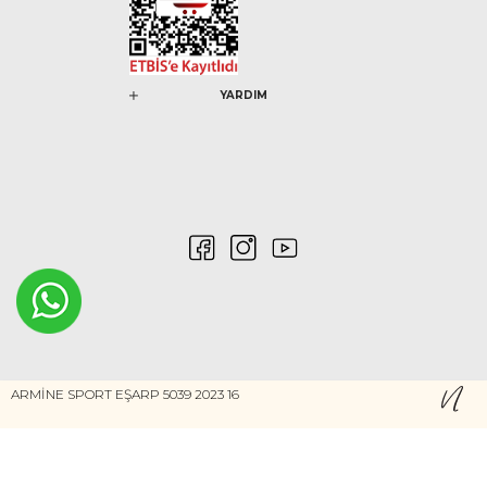
YARDIM
0546 212 04 88
ARMİNE SPORT EŞARP 5039 2023 16
Gizlilik ve Güvenlik
Kişisel Verilerin Korunması
©2020 Nurem. Her Hakkı Saklıdır
Yasal Haklar