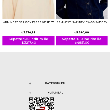
ARMİNE DJ SAF İPEK EŞARP 9227D 37
ARMİNE DJ SAF İPEK EŞARP 9415D 10
₺3.574,89
₺5.390,00
Sepette %10 indirim ile
Sepette %10 indirim ile
₺3217,40
₺4851,00
KATEGORİLER
KURUMSAL