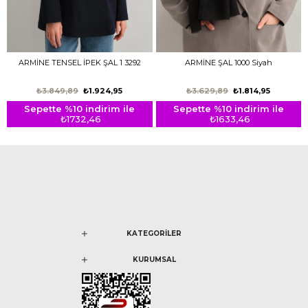
ARMİNE TENSEL İPEK ŞAL 1 3292
ARMİNE ŞAL 1000 Siyah
₺3.849,89
₺1.924,95
₺3.629,89
₺1.814,95
Sepette %10 indirim ile
Sepette %10 indirim ile
₺1732,46
₺1633,46
KATEGORİLER
KURUMSAL