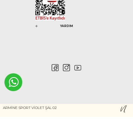
YARDIM
0546 212 04 88
ARMİNE SPORT VİOLET ŞAL 02
Gizlilik ve Güvenlik
Kişisel Verilerin Korunması
©2020 Nurem. Her Hakkı Saklıdır
Yasal Haklar