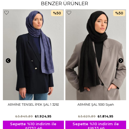
BENZER ÜRÜNLER
%50
%50
ARMİNE TENSEL İPEK ŞAL 1 3292
ARMİNE ŞAL 1000 Siyah
₺3.849,89
₺1.924,95
₺3.629,89
₺1.814,95
Sepette %10 indirim ile
Sepette %10 indirim ile
₺1732,46
₺1633,46