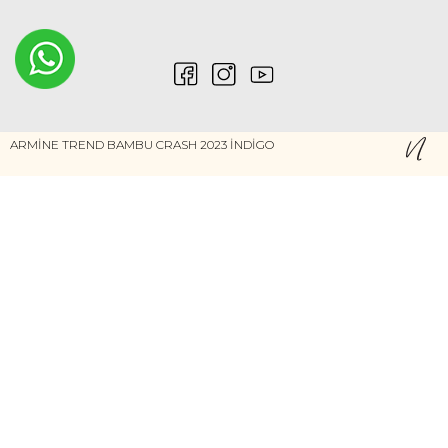
ARMİNE TREND BAMBU CRASH 2023 İNDİGO
0546 212 04 88
Gizlilik ve Güvenlik
Kişisel Verilerin Korunması
©2020 Nurem. Her Hakkı Saklıdır
Yasal Haklar
İNTERNETTE GÜVENLİ ALIŞVERİŞ