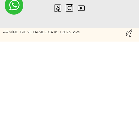
ARMİNE TREND BAMBU CRASH 2023 Saks
0546 212 04 88
Gizlilik ve Güvenlik
Kişisel Verilerin Korunması
©2020 Nurem. Her Hakkı Saklıdır
Yasal Haklar
İNTERNETTE GÜVENLİ ALIŞVERİŞ