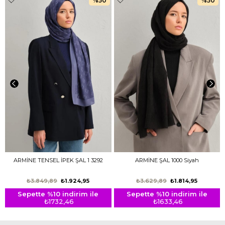
%50
%50
ARMİNE TENSEL İPEK ŞAL 1 3292
ARMİNE ŞAL 1000 Siyah
₺3.849,89
₺1.924,95
₺3.629,89
₺1.814,95
Sepette %10 indirim ile
Sepette %10 indirim ile
₺1732,46
₺1633,46