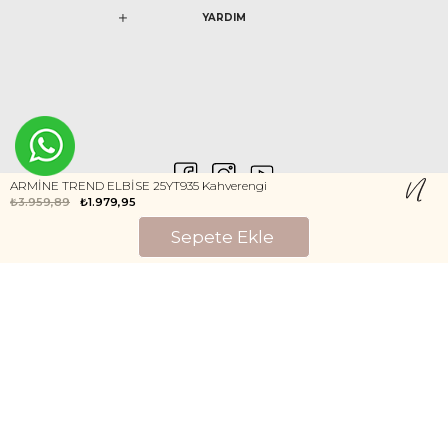
YARDIM
ARMİNE TREND ELBİSE 25YT935 Kahverengi
₺3.959,89
₺1.979,95
0546 212 04 88
Gizlilik ve Güvenlik
Kişisel Verilerin Korunması
©2020 Nurem. Her Hakkı Saklıdır
Yasal Haklar