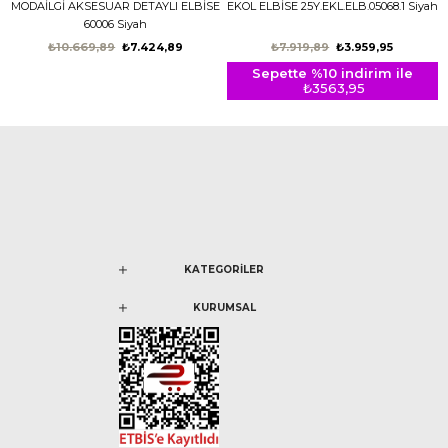
MODAİLGİ AKSESUAR DETAYLI ELBİSE
EKOL ELBİSE 25Y.EKL.ELB.05068.1 Siyah
60006 Siyah
₺10.669,89
₺7.424,89
₺7.919,89
₺3.959,95
Sepette %10 indirim ile
₺3563,95
KATEGORİLER
KURUMSAL