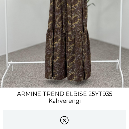
ARMİNE TREND ELBİSE 25YT935
Kahverengi