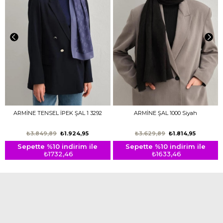
ARMİNE TENSEL İPEK ŞAL 1 3292
ARMİNE ŞAL 1000 Siyah
₺3.849,89
₺1.924,95
₺3.629,89
₺1.814,95
Sepette %10 indirim ile
Sepette %10 indirim ile
₺1732,46
₺1633,46