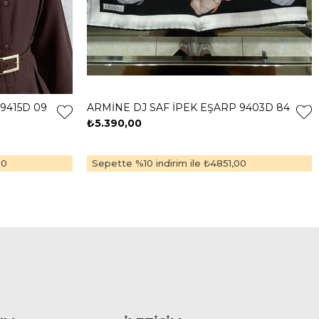
9415D 09
ARMİNE DJ SAF İPEK EŞARP 9403D 84
₺5.390,00
00
Sepette %10 indirim ile
₺4851,00