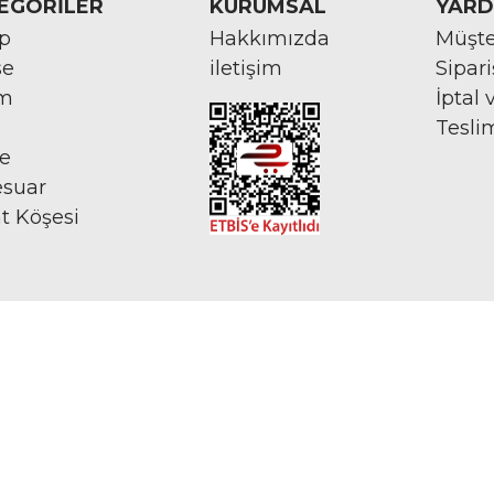
EGORİLER
KURUMSAL
YARD
rp
Hakkımızda
Müşte
se
iletişim
Sipar
im
İptal 
Tesli
ye
esuar
at Köşesi
İNTERNETTE GÜVENLİ ALIŞVERİŞ