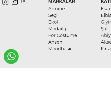
MARKALAR
KAT
Armine
Eşa
Seçil
Elbi
Ekol
Giy
Modailgi
Şal
For Costume
Abi
Ahsen
Aks
Moodbasic
Fırs