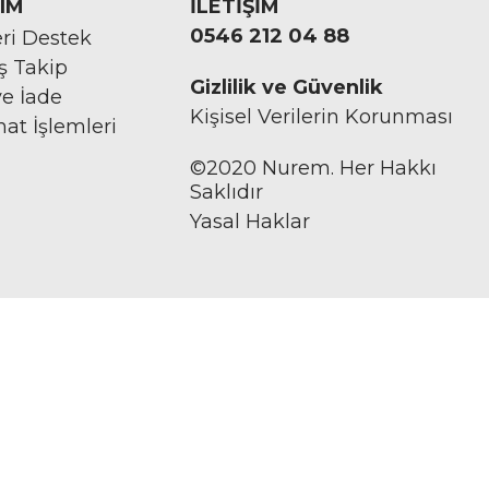
IM
İLETİŞİM
0546 212 04 88
ri Destek
iş Takip
Gizlilik ve Güvenlik
ve İade
Kişisel Verilerin Korunması
mat İşlemleri
©2020 Nurem. Her Hakkı
Saklıdır
Yasal Haklar