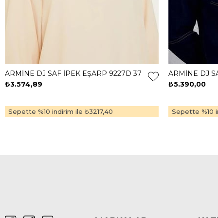
ARMİNE DJ SAF İPEK EŞARP 9227D 37
ARMİNE DJ SA
₺3.574,89
₺5.390,00
Sepette %10 indirim ile
₺3217,40
Sepette %10 in