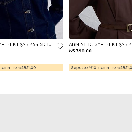
F İPEK EŞARP 9415D 10
ARMİNE DJ SAF İPEK EŞARP 
₺5.390,00
dirim ile
₺4851,00
Sepette %10 indirim ile
₺4851,