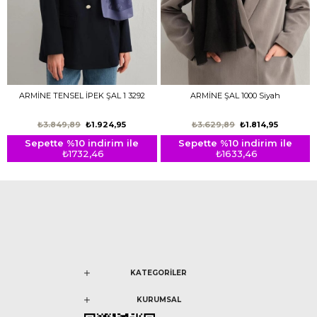
ARMİNE TENSEL İPEK ŞAL 1 3292
ARMİNE ŞAL 1000 Siyah
₺3.849,89
₺1.924,95
₺3.629,89
₺1.814,95
Sepette %10 indirim ile
Sepette %10 indirim ile
₺1732,46
₺1633,46
KATEGORİLER
KURUMSAL