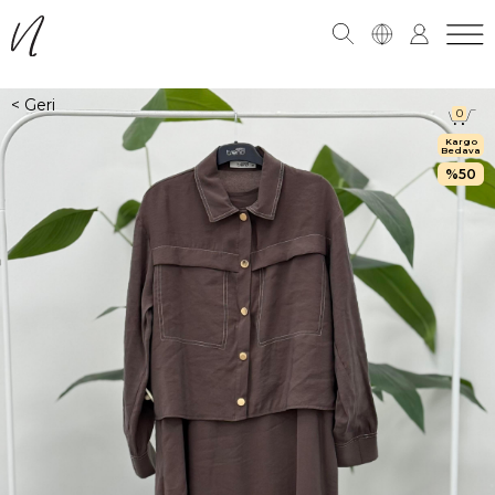
0
Kargo
Bedava
50