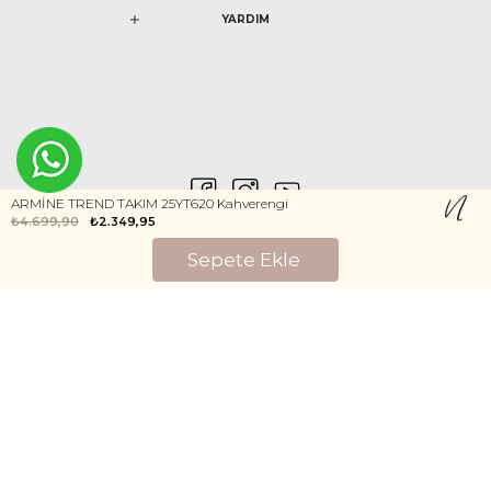
YARDIM
ARMİNE TREND TAKIM 25YT620 Kahverengi
₺4.699,90
₺2.349,95
0546 212 04 88
Gizlilik ve Güvenlik
Kişisel Verilerin Korunması
©2020 Nurem. Her Hakkı Saklıdır
Yasal Haklar