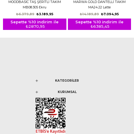
MOODBASİC TAŞ ŞERİTLİ TAKIM
MARWA GOLD DANTELLİ TAKIM
MB08.305 Ekru
MA24.22 Latte
₺6.379,89
₺3.189,95
₺14.189,89
₺7.094,95
Sepette %10 indirim ile
Sepette %10 indirim ile
₺2870,95
₺6385,45
KATEGORİLER
KURUMSAL