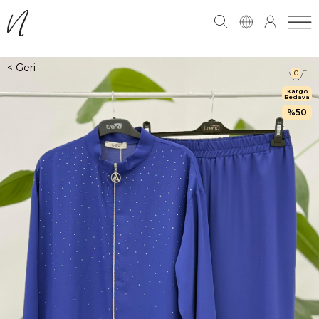
0
Kargo
Bedava
50