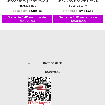
MOODBASİC TAŞ ŞERİTLİ TAKIM
MARWA GOLD DANTELLİ TAKIM
MB08.305 Ekru
MA24.22 Latte
₺6.379,89
₺3.189,95
₺14.189,89
₺7.094,95
Sepette %10 indirim ile
Sepette %10 indirim ile
₺2870,95
₺6385,45
KATEGORİLER
KURUMSAL