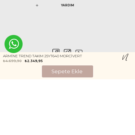
YARDIM
ARMİNE TREND TAKIM 25YT640 MORCİVERT
₺4.699,90
₺2.349,95
0546 212 04 88
Gizlilik ve Güvenlik
Kişisel Verilerin Korunması
©2020 Nurem. Her Hakkı Saklıdır
Yasal Haklar