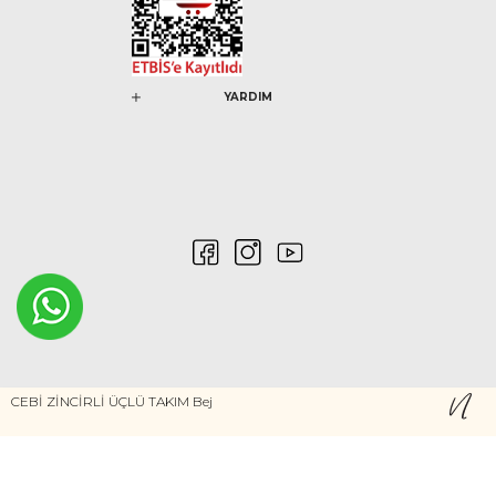
YARDIM
0546 212 04 88
CEBİ ZİNCİRLİ ÜÇLÜ TAKIM Bej
Gizlilik ve Güvenlik
Kişisel Verilerin Korunması
©2020 Nurem. Her Hakkı Saklıdır
Yasal Haklar