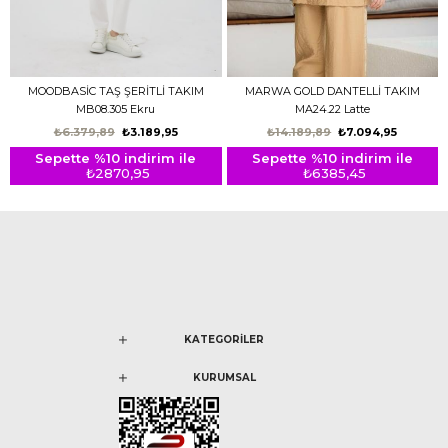
MOODBASİC TAŞ ŞERİTLİ TAKIM
MARWA GOLD DANTELLİ TAKIM
MB08.305 Ekru
MA24.22 Latte
₺6.379,89
₺3.189,95
₺14.189,89
₺7.094,95
Sepette %10 indirim ile
Sepette %10 indirim ile
₺2870,95
₺6385,45
KATEGORİLER
KURUMSAL