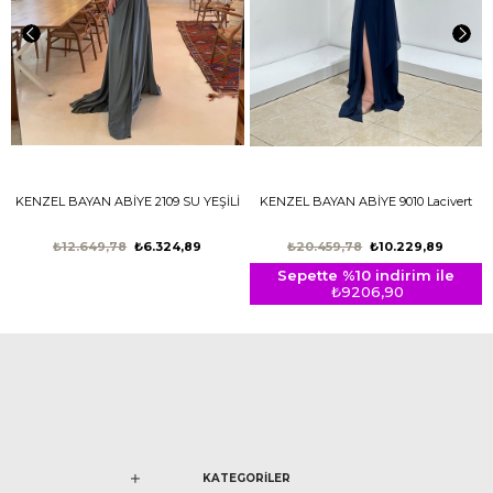
KENZEL BAYAN ABİYE 2109 SU YEŞİLİ
KENZEL BAYAN ABİYE 9010 Lacivert
₺12.649,78
₺6.324,89
₺20.459,78
₺10.229,89
Sepette %10 indirim ile
₺9206,90
KATEGORİLER