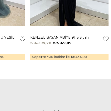
U YEŞİLİ
KENZEL BAYAN ABİYE 9115 Siyah
₺14.299,78
₺7.149,89
,90
Sepette %10 indirim ile
₺6434,90