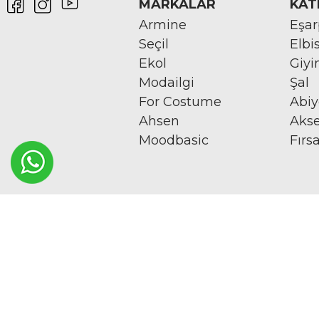
MARKALAR
KAT
Armine
Eşa
Seçil
Elbi
Ekol
Giy
Modailgi
Şal
For Costume
Abi
Ahsen
Aks
Moodbasic
Fırs