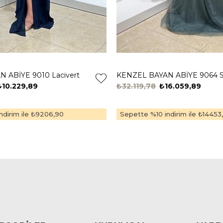
 ABİYE 9010 Lacivert
KENZEL BAYAN ABİYE 9064 S
₺10.229,89
₺32.119,78
₺16.059,89
dirim ile
₺9206,90
Sepette %10 indirim ile
₺14453