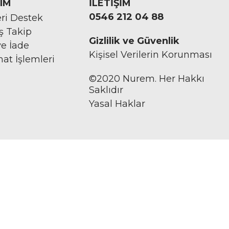
IM
İLETİŞİM
0546 212 04 88
ri Destek
iş Takip
Gizlilik ve Güvenlik
ve İade
Kişisel Verilerin Korunması
mat İşlemleri
©2020 Nurem. Her Hakkı
Saklıdır
Yasal Haklar