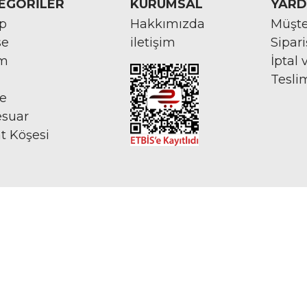
EGORİLER
KURUMSAL
YARD
rp
Hakkımızda
Müşte
se
iletişim
Sipar
im
İptal 
Tesli
ye
esuar
at Köşesi
İNTERNETTE GÜVENLİ ALIŞVERİŞ