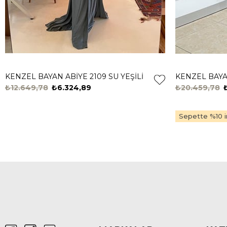
KENZEL BAYAN ABİYE 2109 SU YEŞİLİ
KENZEL BAYAN
₺12.649,78
₺6.324,89
₺20.459,78
Sepette %10 in