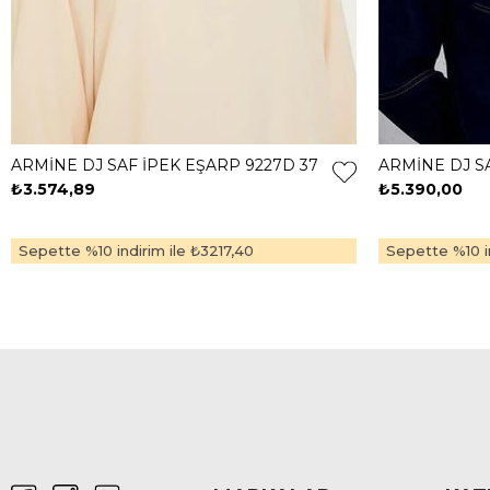
ARMİNE DJ SAF İPEK EŞARP 9227D 37
ARMİNE DJ SA
₺3.574,89
₺5.390,00
Sepette %10 indirim ile
₺3217,40
Sepette %10 in