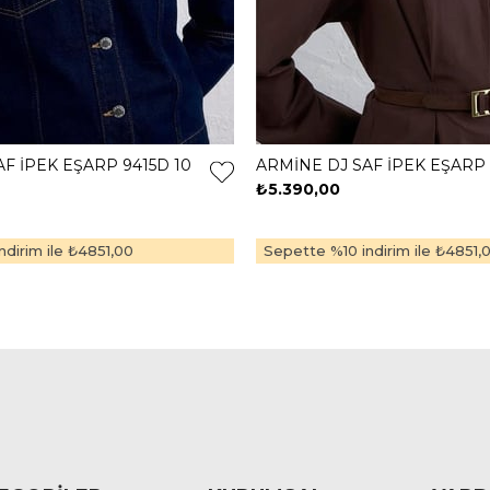
F İPEK EŞARP 9415D 10
ARMİNE DJ SAF İPEK EŞARP 
₺5.390,00
dirim ile
₺4851,00
Sepette %10 indirim ile
₺4851,