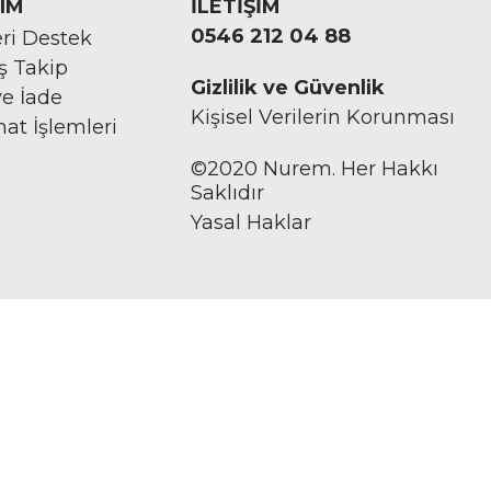
IM
İLETİŞİM
0546 212 04 88
ri Destek
iş Takip
Gizlilik ve Güvenlik
ve İade
Kişisel Verilerin Korunması
mat İşlemleri
©2020 Nurem. Her Hakkı
Saklıdır
Yasal Haklar