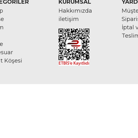
EGORİLER
KURUMSAL
YARD
rp
Hakkımızda
Müşte
se
iletişim
Sipar
im
İptal 
Tesli
ye
esuar
at Köşesi
İNTERNETTE GÜVENLİ ALIŞVERİŞ