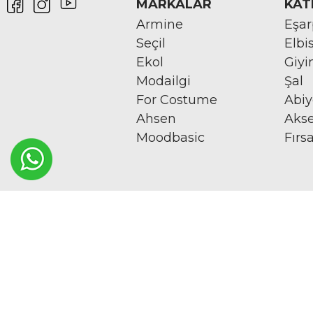
MARKALAR
KAT
Armine
Eşa
Seçil
Elbi
Ekol
Giy
Modailgi
Şal
For Costume
Abi
Ahsen
Aks
Moodbasic
Fırs