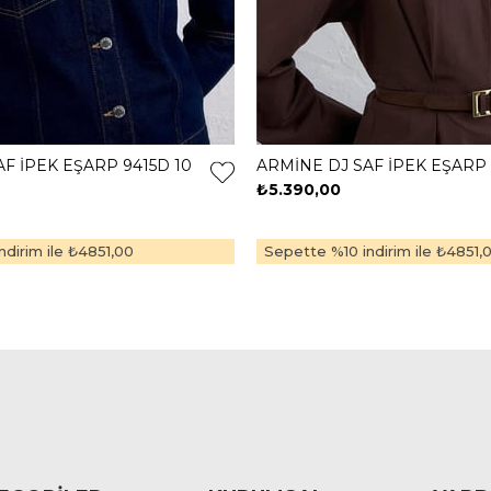
F İPEK EŞARP 9415D 10
ARMİNE DJ SAF İPEK EŞARP 
₺5.390,00
dirim ile
₺4851,00
Sepette %10 indirim ile
₺4851,