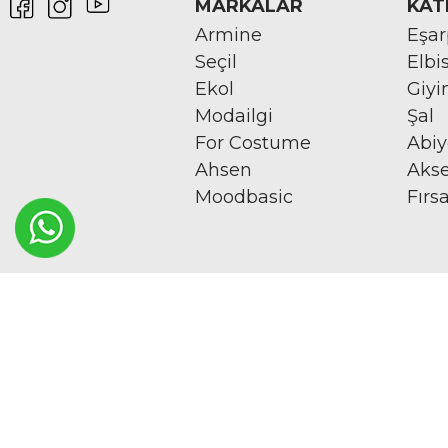
MARKALAR
KAT
Armine
Eşa
Seçil
Elbi
Ekol
Giy
Modailgi
Şal
For Costume
Abi
Ahsen
Aks
Moodbasic
Fırs