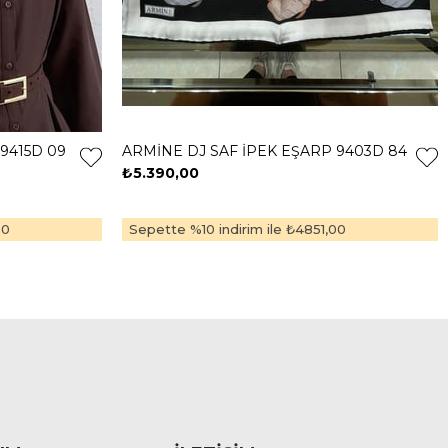
9415D 09
ARMİNE DJ SAF İPEK EŞARP 9403D 84
₺5.390,00
00
Sepette %10 indirim ile
₺4851,00