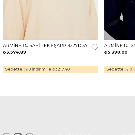
ARMİNE DJ SAF İPEK EŞARP 9227D 37
ARMİNE DJ SA
₺3.574,89
₺5.390,00
Sepette %10 indirim ile
₺3217,40
Sepette %10 in