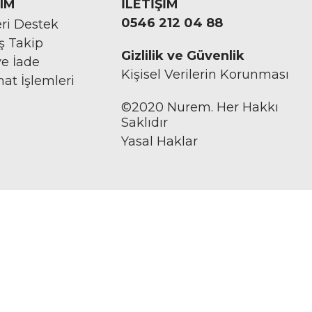
IM
İLETİŞİM
0546 212 04 88
ri Destek
iş Takip
Gizlilik ve Güvenlik
ve İade
Kişisel Verilerin Korunması
mat İşlemleri
©2020 Nurem. Her Hakkı
Saklıdır
Yasal Haklar