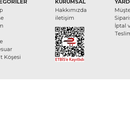
EGORİLER
KURUMSAL
YARD
rp
Hakkımızda
Müşte
se
iletişim
Sipar
im
İptal 
Tesli
ye
esuar
at Köşesi
İNTERNETTE GÜVENLİ ALIŞVERİŞ