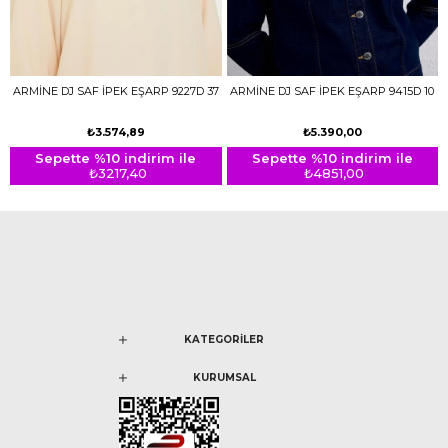
ARMİNE DJ SAF İPEK EŞARP 9227D 37
ARMİNE DJ SAF İPEK EŞARP 9415D 10
₺3.574,89
₺5.390,00
Sepette %10 indirim ile
Sepette %10 indirim ile
₺3217,40
₺4851,00
KATEGORİLER
KURUMSAL