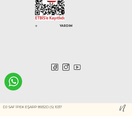
YARDIM
0546 212 04 88
DJ SAF İPEK EŞARP 8932D (S) 1037
Gizlilik ve Güvenlik
Kişisel Verilerin Korunması
©2020 Nurem. Her Hakkı Saklıdır
Yasal Haklar