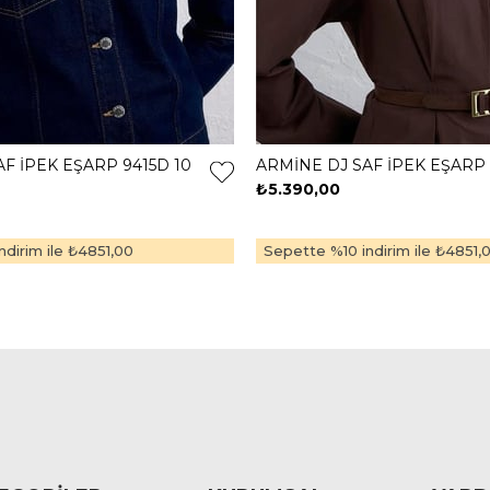
F İPEK EŞARP 9415D 10
ARMİNE DJ SAF İPEK EŞARP 
₺5.390,00
dirim ile
₺4851,00
Sepette %10 indirim ile
₺4851,