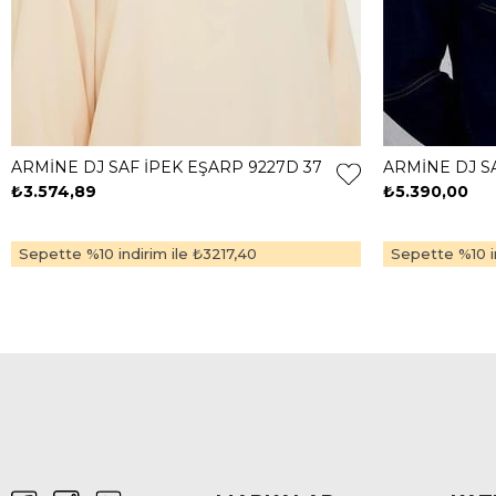
ARMİNE DJ SAF İPEK EŞARP 9227D 37
ARMİNE DJ SA
₺3.574,89
₺5.390,00
Sepette %10 indirim ile
₺3217,40
Sepette %10 in