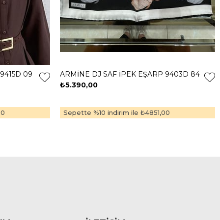
9415D 09
ARMİNE DJ SAF İPEK EŞARP 9403D 84
₺5.390,00
00
Sepette %10 indirim ile
₺4851,00