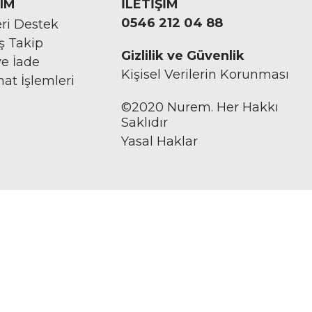
IM
İLETİŞİM
0546 212 04 88
ri Destek
iş Takip
Gizlilik ve Güvenlik
ve İade
Kişisel Verilerin Korunması
mat İşlemleri
©2020 Nurem. Her Hakkı
Saklıdır
Yasal Haklar