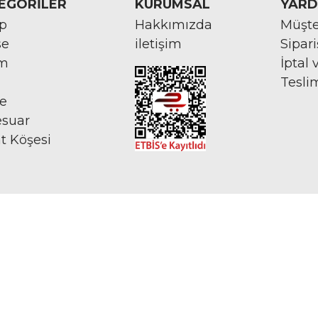
EGORİLER
KURUMSAL
YARD
rp
Hakkımızda
Müşte
se
iletişim
Sipar
im
İptal 
Tesli
ye
esuar
at Köşesi
İNTERNETTE GÜVENLİ ALIŞVERİŞ