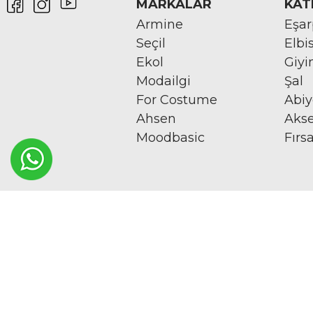
MARKALAR
KAT
Armine
Eşa
Seçil
Elbi
Ekol
Giy
Modailgi
Şal
For Costume
Abi
Ahsen
Aks
Moodbasic
Fırs