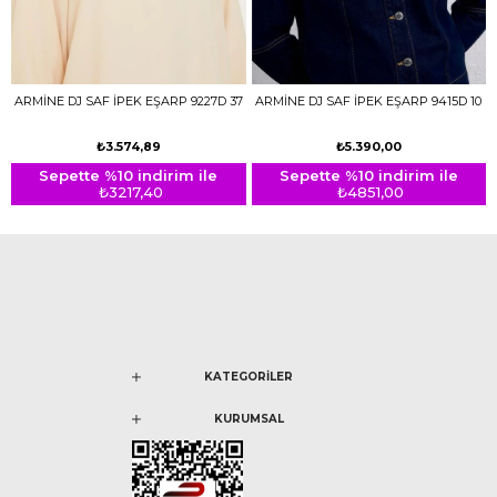
ARMİNE DJ SAF İPEK EŞARP 9227D 37
ARMİNE DJ SAF İPEK EŞARP 9415D 10
₺3.574,89
₺5.390,00
Sepette %10 indirim ile
Sepette %10 indirim ile
₺3217,40
₺4851,00
KATEGORİLER
KURUMSAL