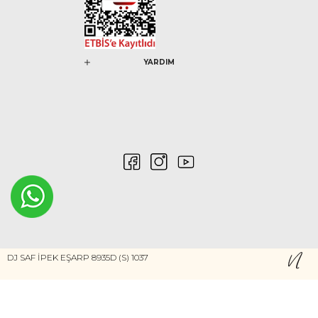
YARDIM
0546 212 04 88
DJ SAF İPEK EŞARP 8935D (S) 1037
Gizlilik ve Güvenlik
Kişisel Verilerin Korunması
©2020 Nurem. Her Hakkı Saklıdır
Yasal Haklar