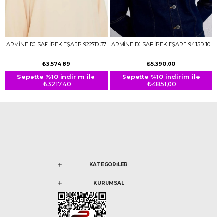
ARMİNE DJ SAF İPEK EŞARP 9227D 37
ARMİNE DJ SAF İPEK EŞARP 9415D 10
₺3.574,89
₺5.390,00
Sepette %10 indirim ile
Sepette %10 indirim ile
₺3217,40
₺4851,00
KATEGORİLER
KURUMSAL