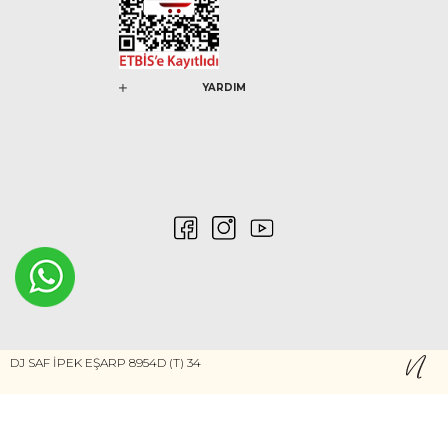
YARDIM
0546 212 04 88
DJ SAF İPEK EŞARP 8954D (T) 34
Gizlilik ve Güvenlik
Kişisel Verilerin Korunması
©2020 Nurem. Her Hakkı Saklıdır
Yasal Haklar