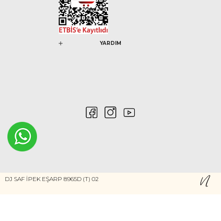
YARDIM
0546 212 04 88
DJ SAF İPEK EŞARP 8965D (T) 02
Gizlilik ve Güvenlik
Kişisel Verilerin Korunması
©2020 Nurem. Her Hakkı Saklıdır
Yasal Haklar