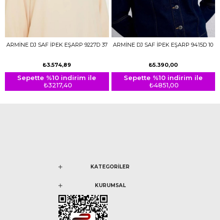
ARMİNE DJ SAF İPEK EŞARP 9227D 37
ARMİNE DJ SAF İPEK EŞARP 9415D 10
₺3.574,89
₺5.390,00
Sepette %10 indirim ile
Sepette %10 indirim ile
₺3217,40
₺4851,00
KATEGORİLER
KURUMSAL