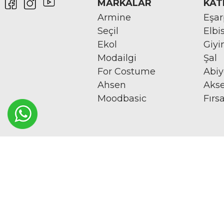
MARKALAR
KAT
Armine
Eşa
Seçil
Elbi
Ekol
Giy
Modailgi
Şal
For Costume
Abi
Ahsen
Aks
Moodbasic
Fırs