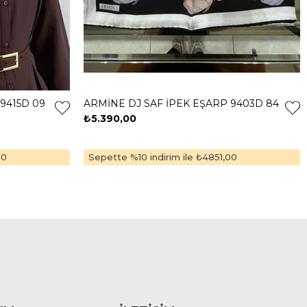
9415D 09
ARMİNE DJ SAF İPEK EŞARP 9403D 84
₺5.390,00
00
Sepette %10 indirim ile
₺4851,00