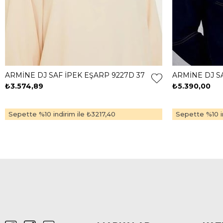
ARMİNE DJ SAF İPEK EŞARP 9227D 37
ARMİNE DJ SA
₺3.574,89
₺5.390,00
Sepette %10 indirim ile
₺3217,40
Sepette %10 in