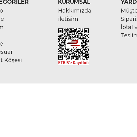
EGORİLER
KURUMSAL
YARD
rp
Hakkımızda
Müşte
se
iletişim
Sipar
im
İptal 
Tesli
ye
esuar
at Köşesi
İNTERNETTE GÜVENLİ ALIŞVERİŞ