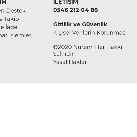
IM
İLETİŞİM
0546 212 04 88
ri Destek
iş Takip
Gizlilik ve Güvenlik
ve İade
Kişisel Verilerin Korunması
mat İşlemleri
©2020 Nurem. Her Hakkı
Saklıdır
Yasal Haklar