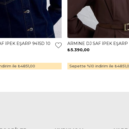
F İPEK EŞARP 9415D 10
ARMİNE DJ SAF İPEK EŞARP 
₺5.390,00
dirim ile
₺4851,00
Sepette %10 indirim ile
₺4851,