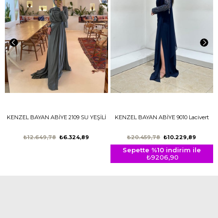
KENZEL BAYAN ABİYE 2109 SU YEŞİLİ
KENZEL BAYAN ABİYE 9010 Lacivert
₺12.649,78
₺6.324,89
₺20.459,78
₺10.229,89
Sepette %10 indirim ile
₺9206,90