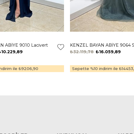
 ABİYE 9010 Lacivert
KENZEL BAYAN ABİYE 9064 S
₺10.229,89
₺32.119,78
₺16.059,89
dirim ile
₺9206,90
Sepette %10 indirim ile
₺14453