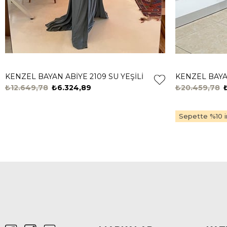
KENZEL BAYAN ABİYE 2109 SU YEŞİLİ
KENZEL BAYAN
₺12.649,78
₺6.324,89
₺20.459,78
Sepette %10 in