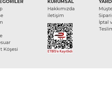
EGORİLER
KURUMSAL
YARD
rp
Hakkımızda
Müşte
se
iletişim
Sipar
im
İptal 
Tesli
ye
esuar
at Köşesi
İNTERNETTE GÜVENLİ ALIŞVERİŞ