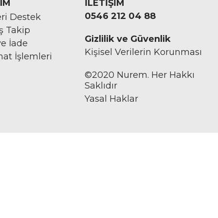
IM
İLETİŞİM
0546 212 04 88
ri Destek
iş Takip
Gizlilik ve Güvenlik
ve İade
Kişisel Verilerin Korunması
mat İşlemleri
©2020 Nurem. Her Hakkı
Saklıdır
Yasal Haklar