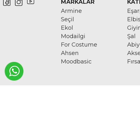
MARKALAR
KAT
Armine
Eşa
Seçil
Elbi
Ekol
Giy
Modailgi
Şal
For Costume
Abi
Ahsen
Aks
Moodbasic
Fırs