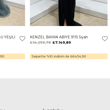
U YEŞİLİ
KENZEL BAYAN ABİYE 9115 Siyah
₺14.299,78
₺7.149,89
,90
Sepette %10 indirim ile
₺6434,90