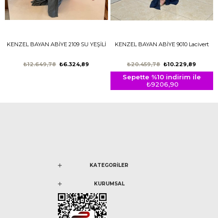
KENZEL BAYAN ABİYE 2109 SU YEŞİLİ
KENZEL BAYAN ABİYE 9010 Lacivert
₺12.649,78
₺6.324,89
₺20.459,78
₺10.229,89
Sepette %10 indirim ile
₺9206,90
KATEGORİLER
KURUMSAL