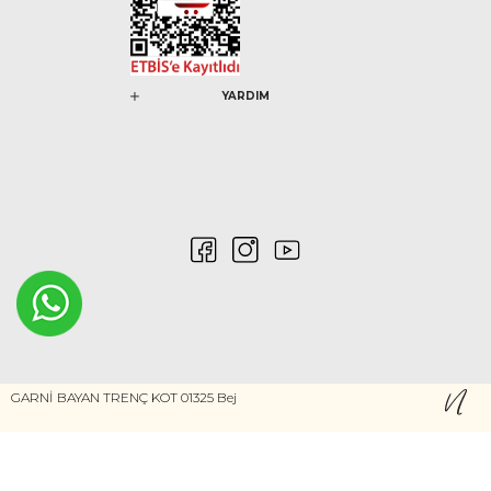
YARDIM
0546 212 04 88
GARNİ BAYAN TRENÇ KOT 01325 Bej
Gizlilik ve Güvenlik
Kişisel Verilerin Korunması
©2020 Nurem. Her Hakkı Saklıdır
Yasal Haklar