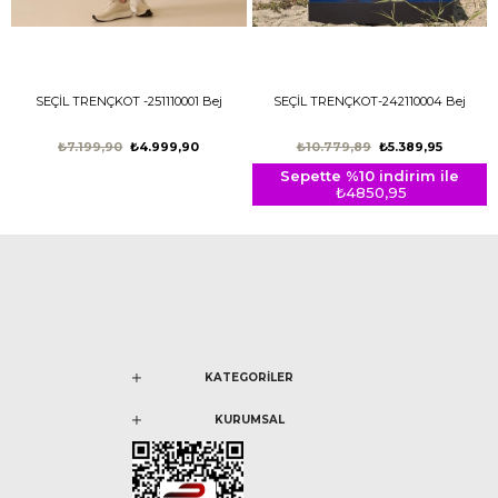
SEÇİL TRENÇKOT -251110001 Bej
SEÇİL TRENÇKOT-242110004 Bej
₺7.199,90
₺4.999,90
₺10.779,89
₺5.389,95
Sepette %10 indirim ile
₺4850,95
KATEGORİLER
KURUMSAL