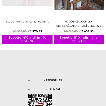
SCL Günlük Tunik -242211003 Ekru
MOODBASİC GÖMLEK
DETY.BAĞLAMALI TUNİK MB21.322
ÇAĞLA
₺3.959,89
₺1.979,95
₺6.819,89
₺3.409,95
Sepette %10 indirim ile
Sepette %10 indirim ile
₺1781,96
₺3068,95
KATEGORİLER
KURUMSAL