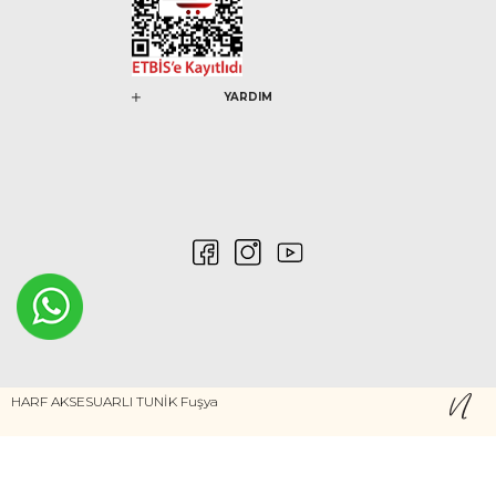
YARDIM
0546 212 04 88
HARF AKSESUARLI TUNİK Fuşya
Gizlilik ve Güvenlik
Kişisel Verilerin Korunması
©2020 Nurem. Her Hakkı Saklıdır
Yasal Haklar