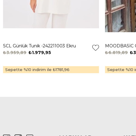
SCL Günlük Tunik -242211003 Ekru
₺3.959,89
₺1.979,95
₺6.819,89
₺3
Sepette %10 indirim ile
₺1781,96
Sepette %10 in