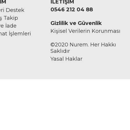
IM
İLETİŞİM
0546 212 04 88
ri Destek
iş Takip
Gizlilik ve Güvenlik
ve İade
Kişisel Verilerin Korunması
mat İşlemleri
©2020 Nurem. Her Hakkı
Saklıdır
Yasal Haklar