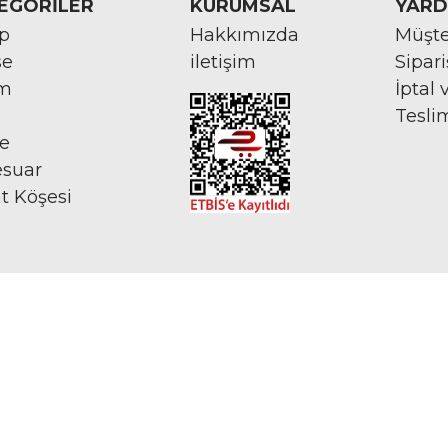
EGORİLER
KURUMSAL
YARD
rp
Hakkımızda
Müşte
se
iletişim
Sipar
im
İptal 
Tesli
ye
esuar
at Köşesi
İNTERNETTE GÜVENLİ ALIŞVERİŞ