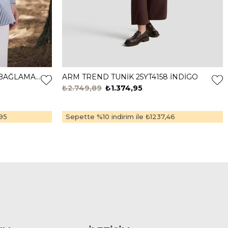
MOODBASİC GÖMLEK DETY.BAĞLAMALI TUNİK MB21.322 Lacivert
ARM TREND TUNİK 25YT4158 İNDİGO
₺2.749,89
₺1.374,95
95
Sepette %10 indirim ile
₺1237,46