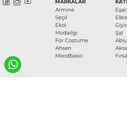
MARKALAR
KAT
Armine
Eşa
Seçil
Elbi
Ekol
Giy
Modailgi
Şal
For Costume
Abi
Ahsen
Aks
Moodbasic
Fırs