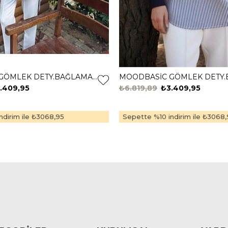
MOODBASİC GÖMLEK DETY.BAĞLAMALI TUNİK MB21.322 ÇAĞLA
.409,95
₺6.819,89
₺3.409,95
dirim ile
₺3068,95
Sepette %10 indirim ile
₺3068,