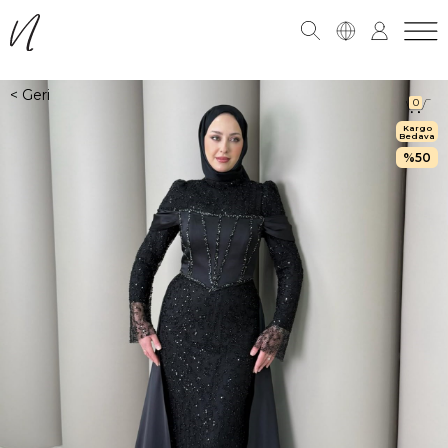
0
Kargo
Bedava
50