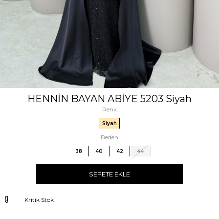
HENNİN BAYAN ABİYE 5203 Siyah
Renk
Siyah
Beden
38
40
42
44
SEPETE EKLE
Kritik Stok