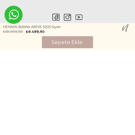
HENNİN BAYAN ABİYE 5203 Siyah
₺18.999,90
₺9.499,90
0546 212 04 88
Gizlilik ve Güvenlik
Kişisel Verilerin Korunması
©2020 Nurem. Her Hakkı Saklıdır
Yasal Haklar
İNTERNETTE GÜVENLİ ALIŞVERİŞ