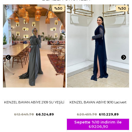
%50
%50
KENZEL BAYAN ABİYE 2109 SU YEŞİLİ
KENZEL BAYAN ABİYE 9010 Lacivert
₺12.649,78
₺6.324,89
₺20.459,78
₺10.229,89
Sepette %10 indirim ile
₺9206,90