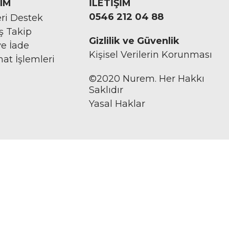
IM
İLETİŞİM
0546 212 04 88
ri Destek
iş Takip
Gizlilik ve Güvenlik
ve İade
Kişisel Verilerin Korunması
mat İşlemleri
©2020 Nurem. Her Hakkı
Saklıdır
Yasal Haklar