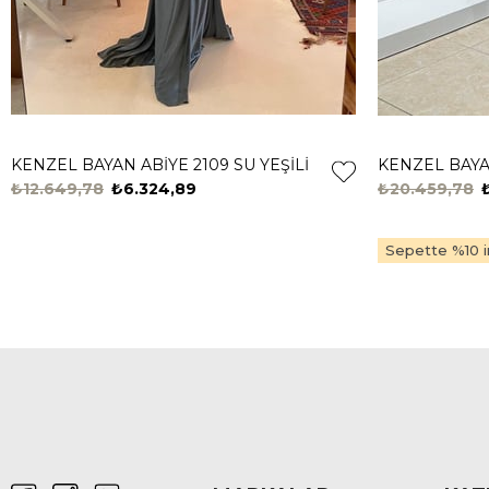
KENZEL BAYAN ABİYE 2109 SU YEŞİLİ
KENZEL BAYAN
₺12.649,78
₺6.324,89
₺20.459,78
Sepette %10 in