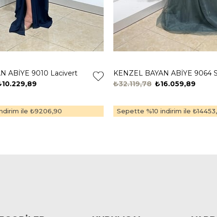
 ABİYE 9010 Lacivert
KENZEL BAYAN ABİYE 9064 S
₺10.229,89
₺32.119,78
₺16.059,89
dirim ile
₺9206,90
Sepette %10 indirim ile
₺14453