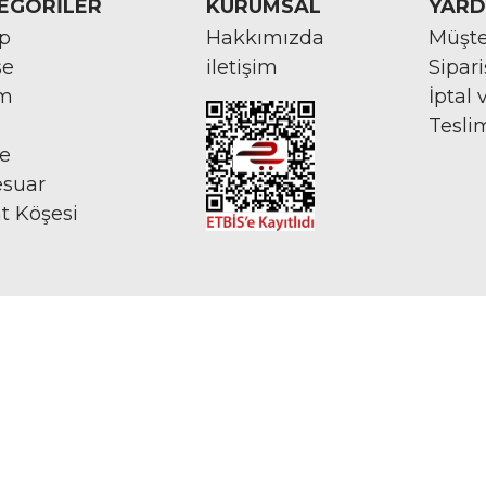
EGORİLER
KURUMSAL
YARD
rp
Hakkımızda
Müşte
se
iletişim
Sipar
im
İptal 
Tesli
ye
esuar
at Köşesi
İNTERNETTE GÜVENLİ ALIŞVERİŞ