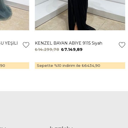
U YEŞİLİ
KENZEL BAYAN ABİYE 9115 Siyah
₺14.299,78
₺7.149,89
,90
Sepette %10 indirim ile
₺6434,90