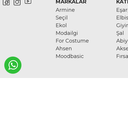
MARKALAR
KAT
Armine
Eşa
Seçil
Elbi
Ekol
Giy
Modailgi
Şal
For Costume
Abi
Ahsen
Aks
Moodbasic
Fırs