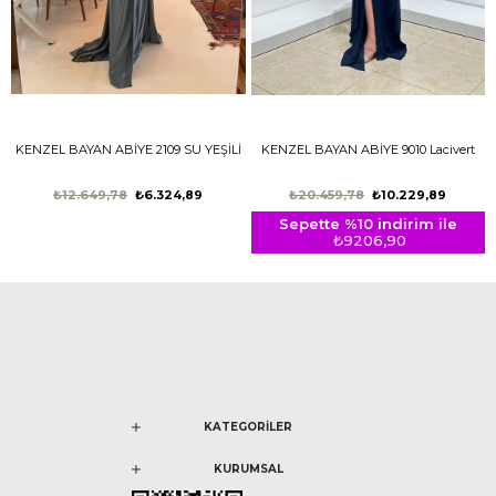
KENZEL BAYAN ABİYE 2109 SU YEŞİLİ
KENZEL BAYAN ABİYE 9010 Lacivert
₺12.649,78
₺6.324,89
₺20.459,78
₺10.229,89
Sepette %10 indirim ile
₺9206,90
KATEGORİLER
KURUMSAL