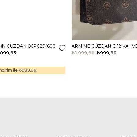
PİERRE CARDİN CÜZDAN 06PC25Y608 BEYAZ
ARMİNE CÜZDAN C 12 KAHV
.099,95
₺1.999,90
₺999,90
dirim ile
₺989,96