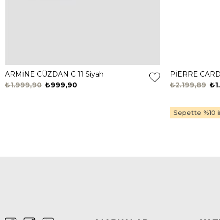
ARMİNE CÜZDAN C 11 Siyah
₺1.999,90
₺999,90
₺2.199,89
₺1
Sepette %10 in