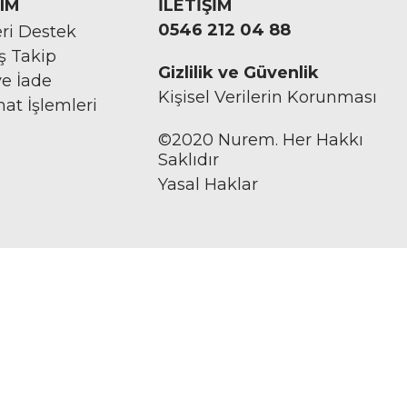
IM
İLETİŞİM
0546 212 04 88
ri Destek
iş Takip
Gizlilik ve Güvenlik
ve İade
Kişisel Verilerin Korunması
mat İşlemleri
©2020 Nurem. Her Hakkı
Saklıdır
Yasal Haklar