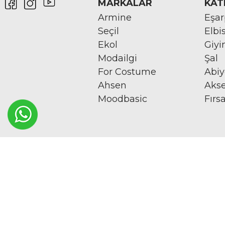
MARKALAR
KAT
Armine
Eşa
Seçil
Elbi
Ekol
Giy
Modailgi
Şal
For Costume
Abi
Ahsen
Aks
Moodbasic
Fırs