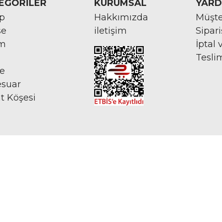
EGORİLER
KURUMSAL
YARD
rp
Hakkımızda
Müşte
se
iletişim
Sipar
im
İptal 
Tesli
ye
esuar
at Köşesi
İNTERNETTE GÜVENLİ ALIŞVERİŞ