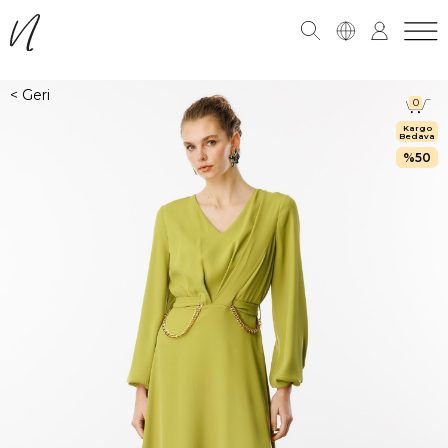
0
Kargo
Bedava
50