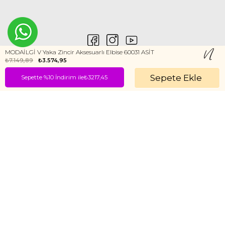
MODAİLGİ V Yaka Zincir Aksesuarlı Elbise 60031 ASİT
₺7.149,89
₺3.574,95
Sepette %10 İndirim ile₺3217,45
0546 212 04 88
Gizlilik ve Güvenlik
Kişisel Verilerin Korunması
©2020 Nurem. Her Hakkı Saklıdır
Yasal Haklar
İNTERNETTE GÜVENLİ ALIŞVERİŞ