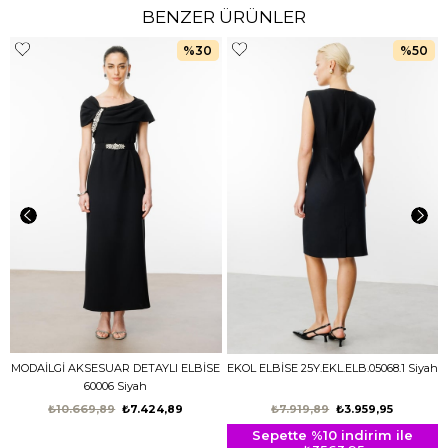
BENZER ÜRÜNLER
%30
%50
MODAİLGİ AKSESUAR DETAYLI ELBİSE
EKOL ELBİSE 25Y.EKL.ELB.05068.1 Siyah
60006 Siyah
₺10.669,89
₺7.424,89
₺7.919,89
₺3.959,95
Sepette %10 indirim ile