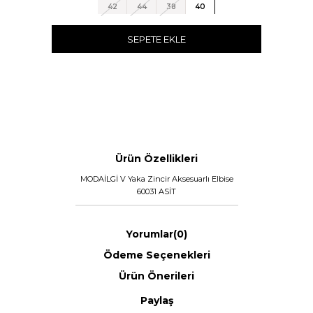
42
44
38
40
SEPETE EKLE
Ürün Özellikleri
MODAİLGİ V Yaka Zincir Aksesuarlı Elbise
60031 ASİT
Yorumlar
(0)
Ödeme Seçenekleri
Ürün Önerileri
Paylaş