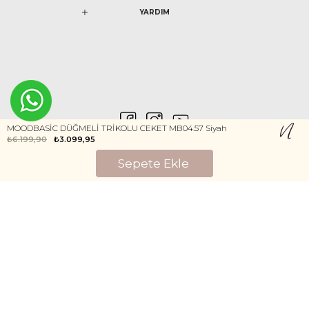
YARDIM
MOODBASİC DÜĞMELİ TRİKOLU CEKET MB04.57 Siyah
₺6.199,90
₺3.099,95
0546 212 04 88
Gizlilik ve Güvenlik
Kişisel Verilerin Korunması
©2020 Nurem. Her Hakkı Saklıdır
Yasal Haklar