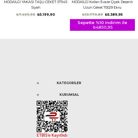
MODAİLGİ YAKASI TAŞLI CEKET 07545
MODAİLGİ Kolları Evaze Çiçek Desenli
Siyah
Uzun Ceket 70029 Ekru
₺7.499,90
₺5.199,90
₺10.779,89
₺5.389,95
Sepette %10 indirim ile
₺4850,95
KATEGORİLER
KURUMSAL