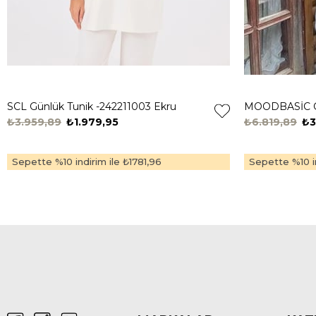
SCL Günlük Tunik -242211003 Ekru
₺3.959,89
₺1.979,95
₺6.819,89
₺3
Sepette %10 indirim ile
₺1781,96
Sepette %10 in