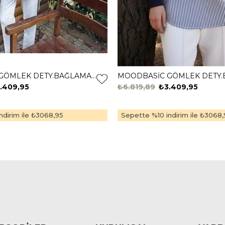
MOODBASİC GÖMLEK DETY.BAĞLAMALI TUNİK MB21.322 ÇAĞLA
.409,95
₺6.819,89
₺3.409,95
dirim ile
₺3068,95
Sepette %10 indirim ile
₺3068,