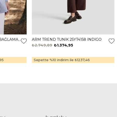
MOODBASİC GÖMLEK DETY.BAĞLAMALI TUNİK MB21.322 Lacivert
ARM TREND TUNİK 25YT4158 İNDİGO
₺2.749,89
₺1.374,95
95
Sepette %10 indirim ile
₺1237,46