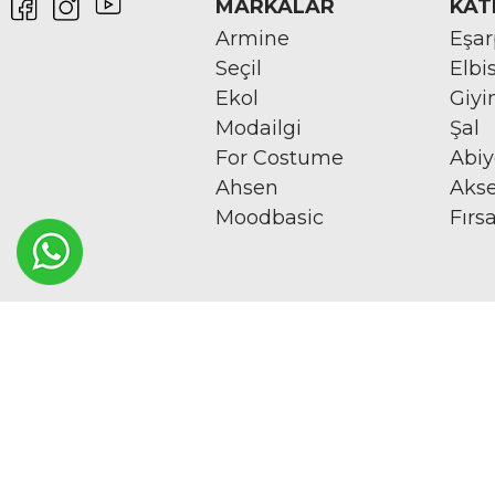
MARKALAR
KAT
Armine
Eşa
Seçil
Elbi
Ekol
Giy
Modailgi
Şal
For Costume
Abi
Ahsen
Aks
Moodbasic
Fırs