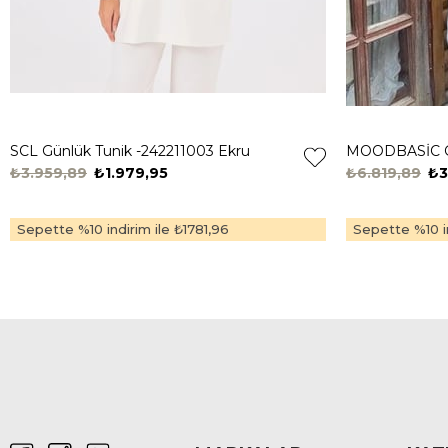
SCL Günlük Tunik -242211003 Ekru
₺3.959,89
₺1.979,95
₺6.819,89
₺3
Sepette %10 indirim ile
₺1781,96
Sepette %10 in