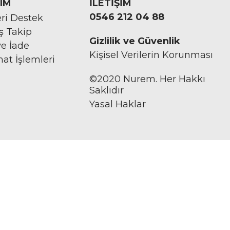
IM
İLETİŞİM
0546 212 04 88
ri Destek
iş Takip
Gizlilik ve Güvenlik
ve İade
Kişisel Verilerin Korunması
mat İşlemleri
©2020 Nurem. Her Hakkı
Saklıdır
Yasal Haklar