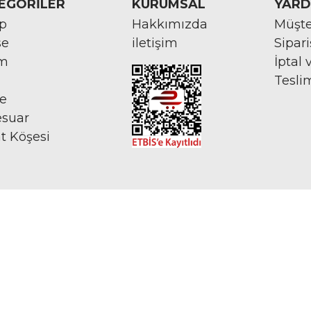
EGORİLER
KURUMSAL
YARD
rp
Hakkımızda
Müşte
se
iletişim
Sipar
im
İptal 
Tesli
ye
esuar
at Köşesi
İNTERNETTE GÜVENLİ ALIŞVERİŞ