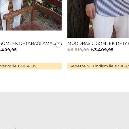
MOODBASİC GÖMLEK DETY.BAĞLAMALI TUNİK MB21.322 ÇAĞLA
.409,95
₺6.819,89
₺3.409,95
dirim ile
₺3068,95
Sepette %10 indirim ile
₺3068,