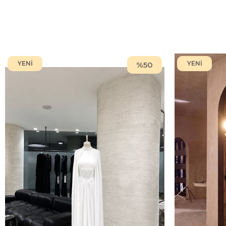
YENI
YENI
%50
ÜRÜN
ÜRÜN