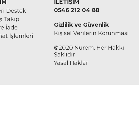
IM
İLETİŞİM
0546 212 04 88
ri Destek
iş Takip
Gizlilik ve Güvenlik
ve İade
Kişisel Verilerin Korunması
mat İşlemleri
©2020 Nurem. Her Hakkı
Saklıdır
Yasal Haklar