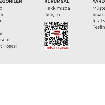
EGORİLER
KURUMSAL
YARD
rp
Hakkımızda
Müşte
se
iletişim
Sipar
im
İptal 
Tesli
ye
esuar
at Köşesi
İNTERNETTE GÜVENLİ ALIŞVERİŞ