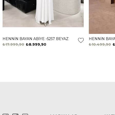
HENNİN BAYAN ABİYE -5257 BEYAZ
HENNİN BAYAN
₺17.999,90
₺8.999,90
₺10.499,90
₺