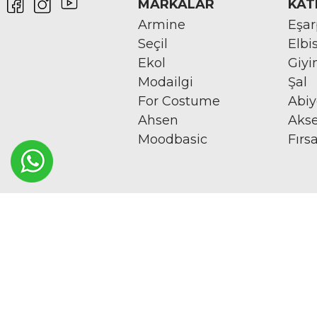
MARKALAR
KAT
Armine
Eşa
Seçil
Elbi
Ekol
Giy
Modailgi
Şal
For Costume
Abi
Ahsen
Aks
Moodbasic
Fırs